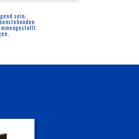
igend sein.
 obenstehenden
ammengestellt.
gen.